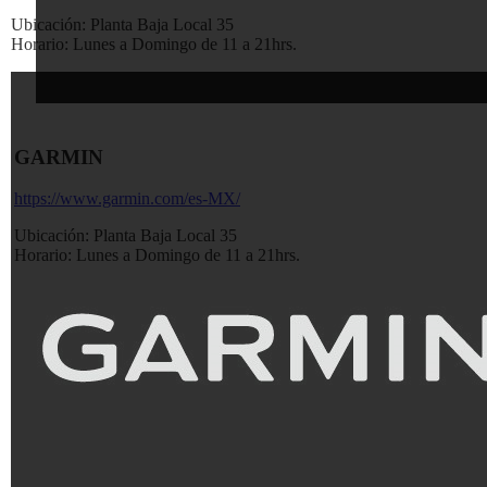
Ubicación:
Planta Baja Local 35
Horario:
Lunes a Domingo de 11 a 21hrs.
GARMIN
https://www.garmin.com/es-MX/
Ubicación:
Planta Baja Local 35
Horario:
Lunes a Domingo de 11 a 21hrs.