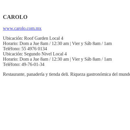
CAROLO
www.carolo.com.mx
Ubicación:
Roof Garden Local 4
Horario:
Dom a Jue 8am / 12:30 am | Vier y Sáb 8am / 1am
Teléfono:
55 4976 0134
Ubicación:
Segundo Nivel Local 4
Horario:
Dom a Jue 8am / 12:30 am | Vier y Sáb 8am / 1am
Teléfono:
49-76-01-34
Restaurante, panadería y tienda deli. Riqueza gastronómica del mund